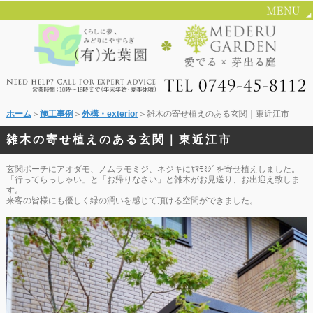
ホーム
＞
施工事例
＞
外構・exterior
＞雑木の寄せ植えのある玄関｜東近江市
雑木の寄せ植えのある玄関｜東近江市
玄関ポーチにアオダモ、ノムラモミジ、ネジキにﾔﾏﾓﾐｼﾞを寄せ植えしました。
「行ってらっしゃい」と「お帰りなさい」と雑木がお見送り、お出迎え致しま
す。
来客の皆様にも優しく緑の潤いを感じて頂ける空間ができました。