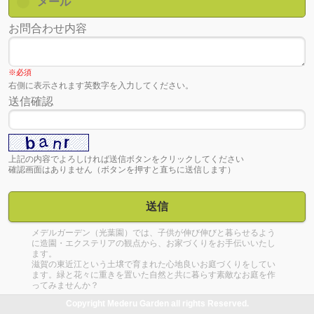
メール
お問合わせ内容
※必須
右側に表示されます英数字を入力してください。
送信確認
上記の内容でよろしければ送信ボタンをクリックしてください
確認画面はありません（ボタンを押すと直ちに送信します）
送信
メデルガーデン（光葉園）では、子供が伸び伸びと暮らせるよう
に造園・エクステリアの観点から、お家づくりをお手伝いいたし
ます。
滋賀の東近江という土壌で育まれた心地良いお庭づくりをしてい
ます。緑と花々に重きを置いた自然と共に暮らす素敵なお庭を作
ってみませんか？
Copyright Mederu Garden all rights Reserved.