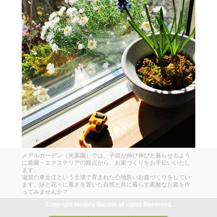
メデルガーデン（光葉園）では、子供が伸び伸びと暮らせるよう
に造園・エクステリアの観点から、お家づくりをお手伝いいたし
ます。
滋賀の東近江という土壌で育まれた心地良いお庭づくりをしてい
ます。緑と花々に重きを置いた自然と共に暮らす素敵なお庭を作
ってみませんか？
Copyright Mederu Garden all rights Reserved.