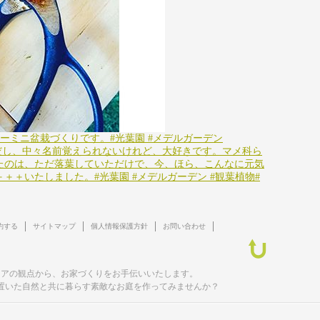
ーミニ盆栽づくりです。#光葉園 #メデルガーデン
だし、中々名前覚えられないけれど、大好きです。マメ科ら
たのは、ただ落葉していただけで、今、ほら、こんなに元気
＋いたしました。#光葉園 #メデルガーデン #観葉植物#
約する
サイトマップ
個人情報保護方針
お問い合わせ
リアの観点から、お家づくりをお手伝いいたします。
置いた自然と共に暮らす素敵なお庭を作ってみませんか？