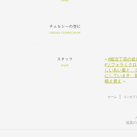
«
#姫沈丁花の盆
#ソフォラミク
しい丸い葉と、
にしています。
植え替え
»
ホーム
コンセプ
滋賀の