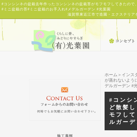
#コンシンネの盆栽去年作ったコンシンネの盆栽苔がモフモフしてきたので、
#ミニ盆栽の苔#ミニ盆栽のお手入れ#メデルガーデン #光葉園
滋賀県東近江市で造園・エクステリア
ホーム
＞
インス
が蒸れないように
デルガーデン #
#コンシ
ど散髪し
モフして
ルガーデ