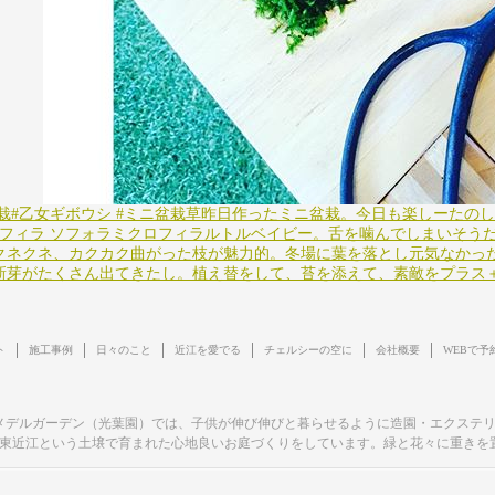
栽#乙女ギボウシ #ミニ盆栽草昨日作ったミニ盆栽。今日も楽しーたのし
ロフィラ ソフォラミクロフィラルトルベイビー。舌を噛んでしまいそう
クネクネ、カクカク曲がった枝が魅力的。冬場に葉を落とし元気なかっ
新芽がたくさん出てきたし。植え替をして、苔を添えて、素敵をプラス＋＋
ト
施工事例
日々のこと
近江を愛でる
チェルシーの空に
会社概要
WEBで予
メデルガーデン（光葉園）では、子供が伸び伸びと暮らせるように造園・エクステ
東近江という土壌で育まれた心地良いお庭づくりをしています。緑と花々に重きを